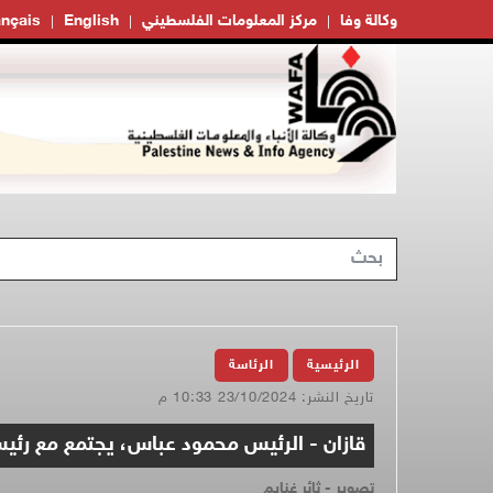
وكالة وفا
مركز المعلومات الفلسطيني
English
ançais
الرئيسية
الرئاسة
تاريخ النشر: 23/10/2024 10:33 م
قازان - الرئيس محمود عباس، يجتمع مع رئيس
تصوير - ثائر غنايم