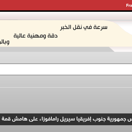
Fr
 جمهورية جنوب إفريقيا سيريل رامافوزا، على هامش قمة "