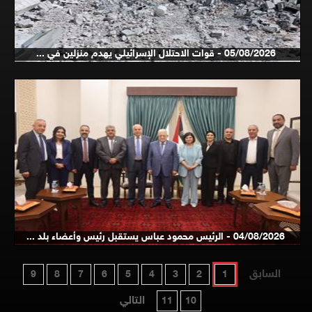
05/08/2026 - قوات الاحتلال الإسرائيلي يهدم منزلين في ...
04/08/2026 - الرئيس محمود عباس يستقبل رئيس وأعضاء بلد ...
السابق
9
8
7
6
5
4
3
2
1
التالي
11
10