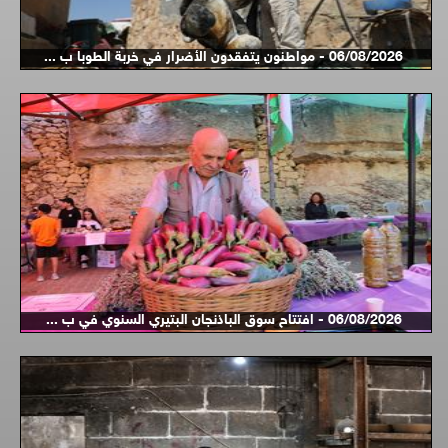
06/08/2026 - مواطنون يتفقدون الأضرار في خربة الطوبا ب ...
06/08/2026 - افتتاح سوق الباذنجان البتيري السنوي في ب ...