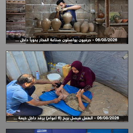
06/08/2026 - حرفيون يواصلون صناعة الفخار يدوياً داخل ...
06/08/2026 - الطفل فيصل بربخ (6 أعوام) يرقد داخل خيمة ...