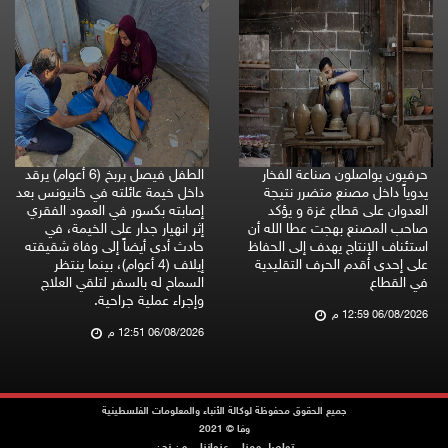
حرفيون يواصلون صناعة الفخار
الطفل فيصل بربخ (6 أعوام) يرقد
يدوياً داخل مصنع متضرر نتيجة
داخل خيمة عائلته في خانيونس بعد
العدوان على قطاع غزة و يؤكد
إصابته بكسور في العمود الفقري
صاحب المصنع بهجت عطا الله أن
إثر انهيار جدار على الخيمة، في
استئناف الإنتاج يهدف إلى الحفاظ
حادث أدى أيضاً إلى وفاة شقيقته
على إحدى أقدم الحرف التقليدية
إيلاف (4 أعوام)، بينما ينتظر
في القطاع
السماح له بالسفر لتلقي العلاج
وإجراء عملية جراحية.
06/08/2026 12:59 م
06/08/2026 12:51 م
جميع الحقوق محفوظة لوكالة الأنباء والمعلومات الفلسطينية
وفا © 2021