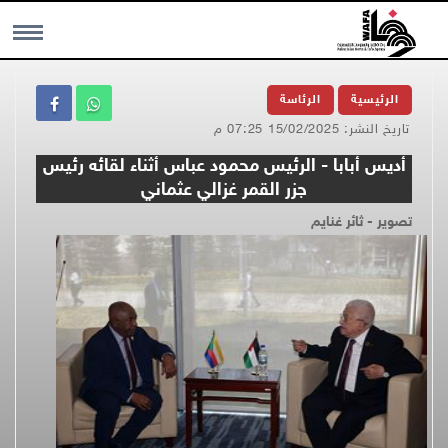
MENU
الرئيسية
الرئاسة
تاريخ النشر: 15/02/2025 07:25 م
أديس أبابا - الرئيس محمود عباس أثناء لقائه رئيس
جزر القمر غزالي عثماني
تصوير - ثائر غنايم