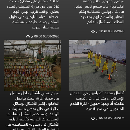
مرضى وجرحى خلال وقفة
عائلات تتجمع على شاطئ مدينة
احتجاجية أمام مجمع ناصر الطبي
غزة هرباً من حرارة الصيف وقضاء
في خان يونس للمطالبة بفتح
بعض الوقت قرب البحر، فيما
المعابر والسماح لهم بمغادرة
تصطف خيام النازحين على طول
القطاع لاستكمال العلاج
الساحل وسط ظروف معيشية
صعبة جراء الحرب
09/08/2026 12:40 م
08/08/2026 09:30 م
أطفال فقدوا أطرافهم في العدوان
مزارع يعتني بأشتال داخل مشتل
الإسرائيلي، يشاركون في تدريب
في مدينة غزة، حيث يواصل
نظمته أكاديمية «هييل» لكرة القدم
العاملون إنتاج الأشتال بوسائل
للمبتورين في مدينة غزة
بدائية في ظل نقص مستلزمات
الزراعة. ويستخدم المشتل معلبات
08/08/2026 05:48 م
المساعدات الفارغة كأوعية لزراعة
الأشتال في محاولة للمساهمة في
استعادة الغطاء النباتي بعد تضرر