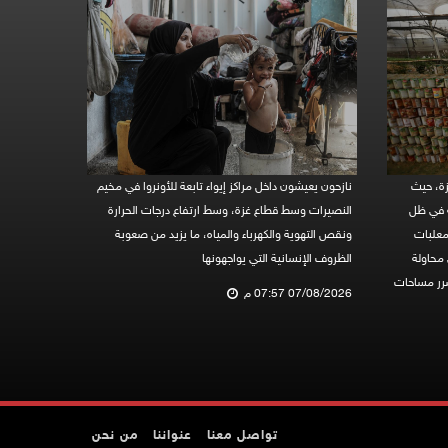
زة، حيث
نازحون يعيشون داخل مراكز إيواء تابعة للأونروا في مخيم
ة في ظل
النصيرات وسط قطاع غزة، وسط ارتفاع درجات الحرارة
معلبات
ونقص التهوية والكهرباء والمياه، ما يزيد من صعوبة
 محاولة
الظروف الإنسانية التي يواجهونها
ضرر مساحات
07/08/2026 07:57 م
تواصل معنا
عنواننا
من نحن