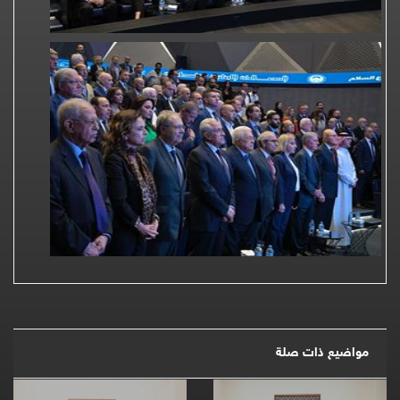
مواضيع ذات صلة