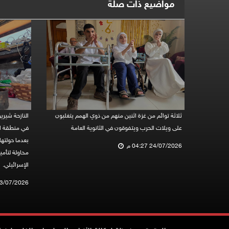
مواضيع ذات صلة
ثلاثة توائم من غزة اثنين منهم من ذوي الهمم يتغلبون
النازحة شيري
على ويلات الحرب ويتفوقون في الثانوية العامة
في منطقة ا
بعدما حولتها
24/07/2026 04:27 م
محاولة لتأم
الإسرائيلي.
23/07/2026 12:51