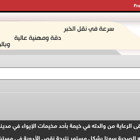
Fr
مد أبو ناجي، (10سنوات) يتلقى الرعاية من والدته في خيمة بأحد مخيمات ال
ته الصحية سوءًا بشكل مستمر نتيجة نقص الأدوية في مست