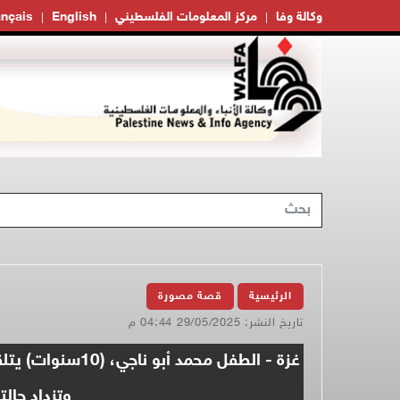
وكالة وفا
مركز المعلومات الفلسطيني
English
ançais
الرئيسية
قصة مصورة
تاريخ النشر: 29/05/2025 04:44 م
غزة - الطفل مح
وتزداد حال