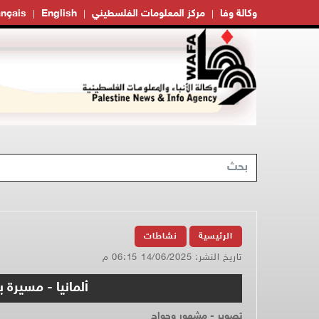
وكالة وفا
مركز المعلومات الفلسطيني
English
ançais
الرئيسية
نشاطات
تاريخ النشر: 14/06/2025 06:15 م
ألمانيا - مسيرة
تصوير - مشهور وحواح