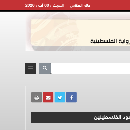
حالة الطقس
السبت ، 08 آب ، 2026
مود الفلسطينين