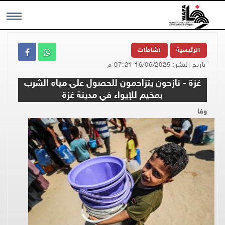
MENU
الرئيسية
نشاطات
تاريخ النشر: 16/06/2025 07:21 م
غزة - نازحون يتزاحمون للحصول على مياه الشرب
بمخيم للإيواء في مدينة غزة
وفا