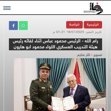
MENU
الرئيسية
الرئاسة
تاريخ النشر: 18/07/2025 01:21 م
رام الله - الرئيس محمود عباس أثناء لقائه رئيس
هيئة التدريب العسكري اللواء محمود ابو هارون
تصوير - ثائر غنايم