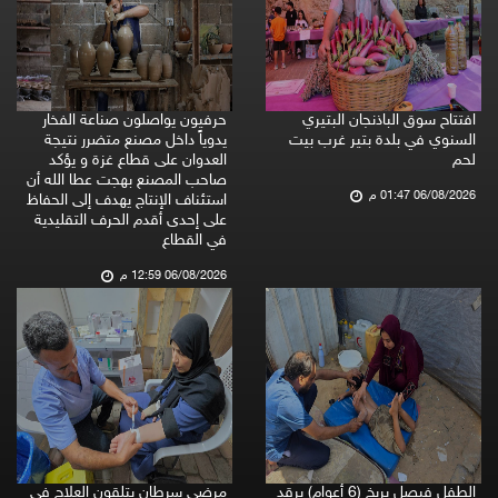
افتتاح سوق الباذنجان البتيري
حرفيون يواصلون صناعة الفخار
السنوي في بلدة بتير غرب بيت
يدوياً داخل مصنع متضرر نتيجة
لحم
العدوان على قطاع غزة و يؤكد
صاحب المصنع بهجت عطا الله أن
06/08/2026 01:47 م
استئناف الإنتاج يهدف إلى الحفاظ
على إحدى أقدم الحرف التقليدية
في القطاع
06/08/2026 12:59 م
الطفل فيصل بربخ (6 أعوام) يرقد
مرضى سرطان يتلقون العلاج في