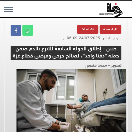
MENU
الرئيسية
نشاطات
تاريخ النشر: 24/07/2025 06:09 م
جنين - إطلاق الجولة السابعة للتبرع بالدم ضمن
حملة "دمُنا واحد"، لصالح جرحى ومرضى قطاع غزة
تصوير - محمد منصور