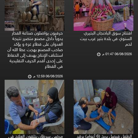
افتتاح سوق الباذنجان البتيري
حرفيون يواصلون صناعة الفخار
السنوي في بلدة بتير غرب بيت
يدوياً داخل مصنع متضرر نتيجة
لحم
العدوان على قطاع غزة و يؤكد
صاحب المصنع بهجت عطا الله أن
06/08/2026 01:47 م
استئناف الإنتاج يهدف إلى الحفاظ
على إحدى أقدم الحرف التقليدية
في القطاع
06/08/2026 12:59 م
الطفل فيصل بربخ (6 أعوام) يرقد
مرضى سرطان يتلقون العلاج في