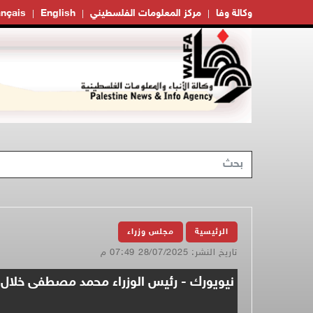
وكالة وفا
مركز المعلومات الفلسطيني
English
ançais
الرئيسية
مجلس وزراء
تاريخ النشر: 28/07/2025 07:49 م
نيويورك - رئيس الوزراء محمد مصطفى خلال ك