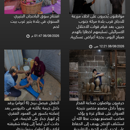
مواطنون يُجبرون على اخلاء مزرعة
افتتاح سوق الباذنجان البتيري
للدجاج قرب بلدة مركة جنوب
السنوي في بلدة بتير غرب بيت
جنين، بعد قيام قوات الاحتلال
لحم
الاسرائيلي تسليمهم اخطارا بالهدم
06/08/2026 01:47 م
صباح اليوم، بحجة أغراض عسكرية.
08/08/2026 12:21 ص
حرفيون يواصلون صناعة الفخار
الطفل فيصل بربخ (6 أعوام) يرقد
يدوياً داخل مصنع متضرر نتيجة
داخل خيمة عائلته في خانيونس بعد
العدوان على قطاع غزة و يؤكد
إصابته بكسور في العمود الفقري
صاحب المصنع بهجت عطا الله أن
إثر انهيار جدار على الخيمة، في
استئناف الإنتاج يهدف إلى الحفاظ
حادث أدى أيضاً إلى وفاة شقيقته
على إحدى أقدم الحرف التقليدية
إيلاف (4 أعوام)، بينما ينتظر