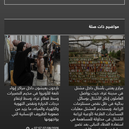
مواضيع ذات صلة
مزارع يعتني بأشتال داخل مشتل
نازحون يعيشون داخل مراكز إيواء
في مدينة غزة، حيث يواصل
تابعة للأونروا في مخيم النصيرات
العاملون إنتاج الأشتال بوسائل
وسط قطاع غزة، وسط ارتفاع
بدائية في ظل نقص مستلزمات
درجات الحرارة ونقص التهوية
الزراعة. ويستخدم المشتل معلبات
والكهرباء والمياه، ما يزيد من
المساعدات الفارغة كأوعية لزراعة
صعوبة الظروف الإنسانية التي
الأشتال في محاولة للمساهمة في
يواجهونها
استعادة الغطاء النباتي بعد تضرر
07/08/2026 07:57 م