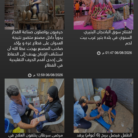
افتتاح سوق الباذنجان البتيري
حرفيون يواصلون صناعة الفخار
السنوي في بلدة بتير غرب بيت
يدوياً داخل مصنع متضرر نتيجة
لحم
العدوان على قطاع غزة و يؤكد
صاحب المصنع بهجت عطا الله أن
06/08/2026 01:47 م
استئناف الإنتاج يهدف إلى الحفاظ
على إحدى أقدم الحرف التقليدية
في القطاع
06/08/2026 12:59 م
الطفل فيصل بربخ (6 أعوام) يرقد
مرضى سرطان يتلقون العلاج في