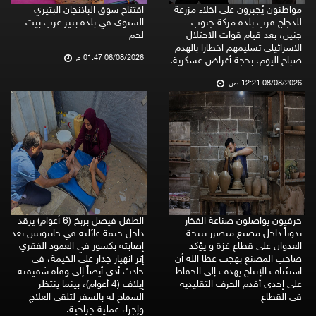
مواطنون يُجبرون على اخلاء مزرعة
افتتاح سوق الباذنجان البتيري
للدجاج قرب بلدة مركة جنوب
السنوي في بلدة بتير غرب بيت
جنين، بعد قيام قوات الاحتلال
لحم
الاسرائيلي تسليمهم اخطارا بالهدم
06/08/2026 01:47 م
صباح اليوم، بحجة أغراض عسكرية.
08/08/2026 12:21 ص
حرفيون يواصلون صناعة الفخار
الطفل فيصل بربخ (6 أعوام) يرقد
يدوياً داخل مصنع متضرر نتيجة
داخل خيمة عائلته في خانيونس بعد
العدوان على قطاع غزة و يؤكد
إصابته بكسور في العمود الفقري
صاحب المصنع بهجت عطا الله أن
إثر انهيار جدار على الخيمة، في
استئناف الإنتاج يهدف إلى الحفاظ
حادث أدى أيضاً إلى وفاة شقيقته
على إحدى أقدم الحرف التقليدية
إيلاف (4 أعوام)، بينما ينتظر
في القطاع
السماح له بالسفر لتلقي العلاج
وإجراء عملية جراحية.