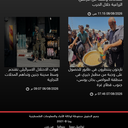
الزراعية خلال الحرب
08/08/2026 11:15 ص
نازحون ينتظرون في طابور للحصول
قوات الاحتلال الاسرائيلي تقتحم
على وجبة من مطبخ خيري في
وسط مدينة جنين وتداهم المحلات
منطقة المواصي بخان يونس،
التجارية
جنوب قطاع غزة
06/08/2026 09:07 م
07/08/2026 07:46 م
جميع الحقوق محفوظة لوكالة الأنباء والمعلومات الفلسطينية
وفا © 2021
تواصل معنا
عنواننا
من نحن