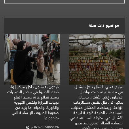
مواضيع ذات صلة
مزارع يعتني بأشتال داخل مشتل
نازحون يعيشون داخل مراكز إيواء
في مدينة غزة، حيث يواصل
تابعة للأونروا في مخيم النصيرات
العاملون إنتاج الأشتال بوسائل
وسط قطاع غزة، وسط ارتفاع
بدائية في ظل نقص مستلزمات
درجات الحرارة ونقص التهوية
الزراعة. ويستخدم المشتل معلبات
والكهرباء والمياه، ما يزيد من
المساعدات الفارغة كأوعية لزراعة
صعوبة الظروف الإنسانية التي
الأشتال في محاولة للمساهمة في
يواجهونها
استعادة الغطاء النباتي بعد تضرر
07/08/2026 07:57 م
مساحات واسعة من الأراضي