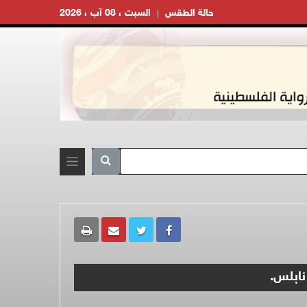
حالة الطقس
السبت ، 08 آب ، 2026
نابلس.