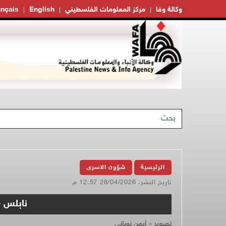
وكالة وفا
مركز المعلومات الفلسطيني
English
ançais
الرئيسية
شؤون الاسرى
تاريخ النشر: 28/04/2026 12:57 م
نابلس -
تصوير - أيمن نوباني