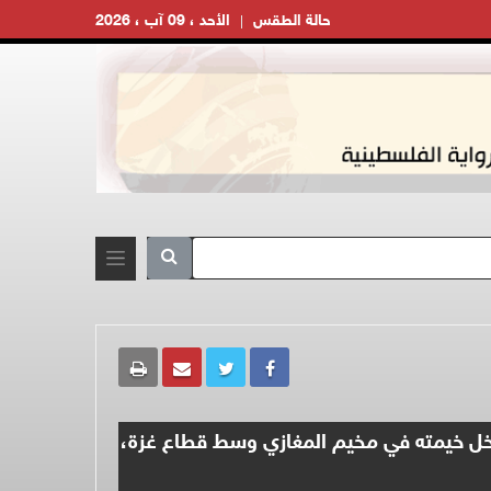
حالة الطقس
الأحد ، 09 آب ، 2026
 من مدينة يافا داخل خيمته في مخيم المغازي وسط قطاع غزة،