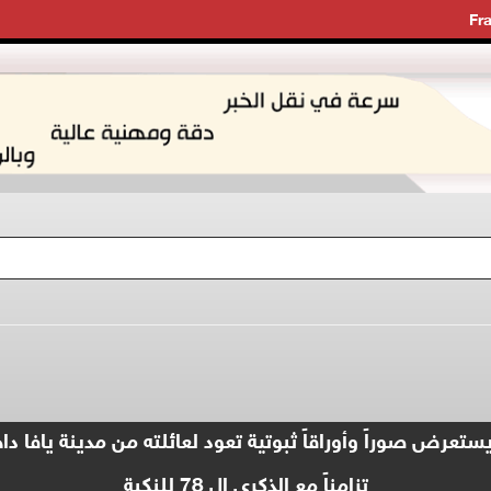
Fr
سن محمد سعيد البيروتي( 92 عاماً) يستعرض صوراً وأوراقاً ثبوتية تعود لعائلته
تزامناً مع الذكرى ال 78 للنكبة