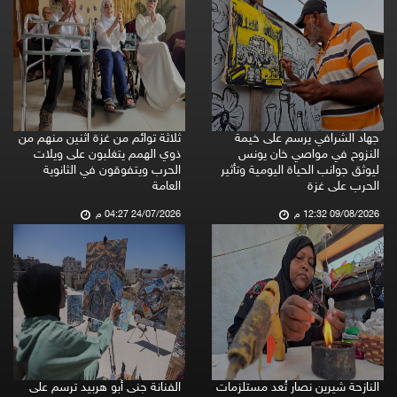
جهاد الشرافي يرسم على خيمة
ثلاثة توائم من غزة اثنين منهم من
النزوح في مواصي خان يونس
ذوي الهمم يتغلبون على ويلات
ليوثق جوانب الحياة اليومية وتأثير
الحرب ويتفوقون في الثانوية
الحرب على غزة
العامة
09/08/2026 12:32 م
24/07/2026 04:27 م
النازحة شيرين نصار تُعد مستلزمات
الفنانة جنى أبو هربيد ترسم على