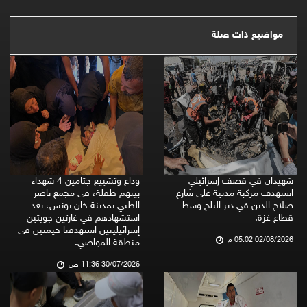
مواضيع ذات صلة
شهيدان في قصف إسرائيلي
وداع وتشييع جثامين 4 شهداء
استهدف مركبة مدنية على شارع
بينهم طفلة، في مجمع ناصر
صلاح الدين في دير البلح وسط
الطبي بمدينة خان يونس، بعد
قطاع غزة.
استشهادهم في غارتين جويتين
إسرائيليتين استهدفتا خيمتين في
02/08/2026 05:02 م
منطقة المواصي.
30/07/2026 11:36 ص