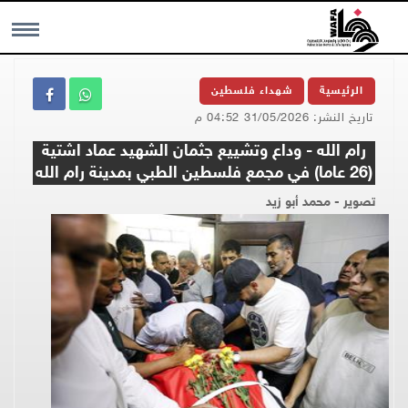
MENU
الرئيسية
شهداء فلسطين
تاريخ النشر: 31/05/2026 04:52 م
رام الله - وداع وتشييع جثمان الشهيد عماد اشتية
(26 عاما) في مجمع فلسطين الطبي بمدينة رام الله
تصوير - محمد أبو زيد