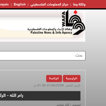
وكالة وفا
مركز المعلومات الفلسطيني
English
ançais
الرئيسية
الرئاسة
تاريخ النشر: 01/06/2026 01:33 م
رام الله - ال
تصوير - ثائر غنايم