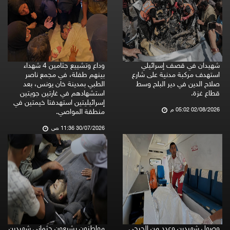
شهيدان في قصف إسرائيلي
وداع وتشييع جثامين 4 شهداء
استهدف مركبة مدنية على شارع
بينهم طفلة، في مجمع ناصر
صلاح الدين في دير البلح وسط
الطبي بمدينة خان يونس، بعد
قطاع غزة.
استشهادهم في غارتين جويتين
إسرائيليتين استهدفتا خيمتين في
02/08/2026 05:02 م
منطقة المواصي.
30/07/2026 11:36 ص
وصول شهيدين وعدد من الجرحى
مواطنون يشيعون جثماني شهيدين