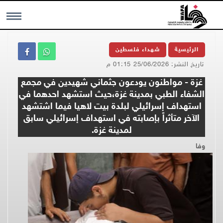
MENU
الرئيسية
شهداء فلسطين
تاريخ النشر: 25/06/2026 01:15 م
غزة - مواطنون يودعون جثماني شهيدين في مجمع
الشفاء الطبي بمدينة غزة،حيث استشهد احدهما في
استهداف إسرائيلي لبلدة بيت لاهيا فيما اشتشهد
الآخر متأثراً بإصابته في استهداف إسرائيلي سابق
لمدينة غزة.
وفا