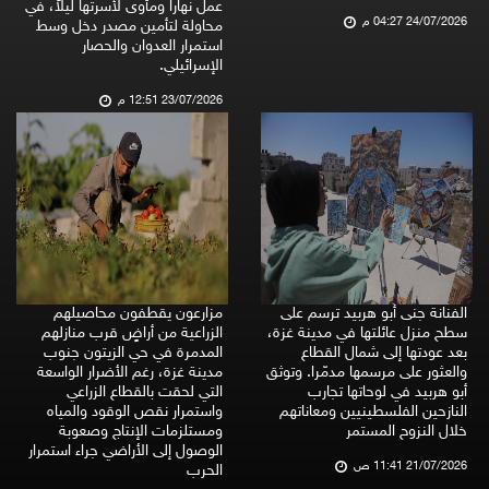
عمل نهاراً ومأوى لأسرتها ليلاً، في
24/07/2026 04:27 م
محاولة لتأمين مصدر دخل وسط
استمرار العدوان والحصار
الإسرائيلي.
23/07/2026 12:51 م
الفنانة جنى أبو هربيد ترسم على
مزارعون يقطفون محاصيلهم
سطح منزل عائلتها في مدينة غزة،
الزراعية من أراضٍ قرب منازلهم
بعد عودتها إلى شمال القطاع
المدمرة في حي الزيتون جنوب
والعثور على مرسمها مدمّرا. وتوثق
مدينة غزة، رغم الأضرار الواسعة
أبو هربيد في لوحاتها تجارب
التي لحقت بالقطاع الزراعي
النازحين الفلسطينيين ومعاناتهم
واستمرار نقص الوقود والمياه
خلال النزوح المستمر
ومستلزمات الإنتاج وصعوبة
الوصول إلى الأراضي جراء استمرار
21/07/2026 11:41 ص
الحرب