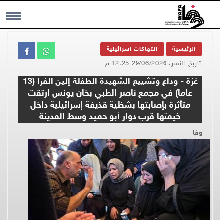
MENU
الرئيسية
انتهاكات اسرائيلية
تاريخ النشر: 29/06/2026 12:25 م
غزة - وداع وتشييع الشهيدة الطفلة إلين الفرا (13
عاما) في مجمع ناصر الطبي بخان يونس ارتقت
متأثرة بإصابتها بشظية قذيفة إسرائيلية داخل
خيمتها قرب دوار أبو حميد وسط المدينة
وفا