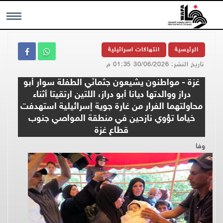
MENU
الرئيسية
انتهاكات اسرائيلية
تاريخ النشر: 30/06/2026 01:35 م
غزة - مواطنون يشيعون جثمانَي الطفلة سوار أبو
دراز ووالدتها ديانا أبو دراز، اللتين ارتقيتا أثناء
محاولتهما الفرار من غارة جوية إسرائيلية استهدفت
خياما تؤوي نازحين في منطقة المواصي جنوب
قطاع غزة
وفا