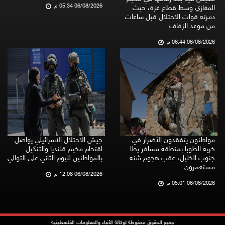
06/08/2026 05:34 م
المغازي وسط قطاع غزة، حيث
دمرته قوات الاحتلال قبل ساعات
من موعد الزفاف
06/08/2026 06:44 م
مواطنون يتفقدون الأضرار في
جيش الاحتلال الاسرائيلي يواصل
خربة الطوبا بمنطقة مسافر يطا
اقتحام مخيم قلنديا والتنكيل
جنوب الخليل، عقب هجوم شنه
بالمواطنين لليوم الثاني على التوالي
مستعمرون
06/08/2026 12:08 م
06/08/2026 05:01 م
جميع الحقوق محفوظة لوكالة الأنباء والمعلومات الفلسطينية