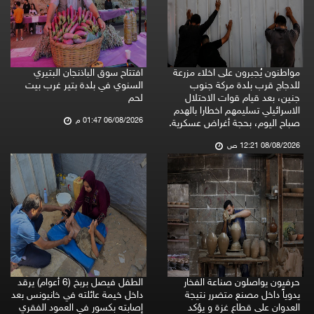
مواطنون يُجبرون على اخلاء مزرعة
افتتاح سوق الباذنجان البتيري
للدجاج قرب بلدة مركة جنوب
السنوي في بلدة بتير غرب بيت
جنين، بعد قيام قوات الاحتلال
لحم
الاسرائيلي تسليمهم اخطارا بالهدم
06/08/2026 01:47 م
صباح اليوم، بحجة أغراض عسكرية.
08/08/2026 12:21 ص
حرفيون يواصلون صناعة الفخار
الطفل فيصل بربخ (6 أعوام) يرقد
يدوياً داخل مصنع متضرر نتيجة
داخل خيمة عائلته في خانيونس بعد
العدوان على قطاع غزة و يؤكد
إصابته بكسور في العمود الفقري