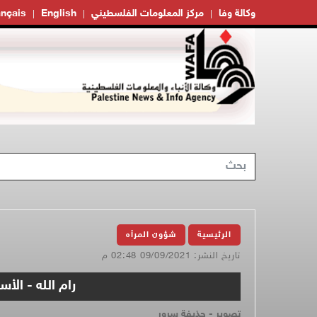
وكالة وفا
مركز المعلومات الفلسطيني
English
ançais
الرئيسية
شؤون المرأه
تاريخ النشر: 09/09/2021 02:48 م
رام الله - الأ
تصوير - حذيفة سرور