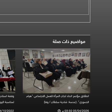
مواضيع ذات صلة
انطلاق مؤتمر اتحاد لجان المرأة للعمل الاجتماعي "هيام
وقفة اسنادي
الحموري". (عدسة: شادية سلطان / وفا)
لمناسبة اليو
05/04/2026 03:50 م
24/10/2022 12:58