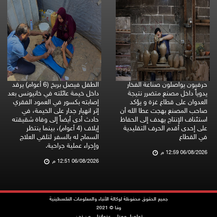
حرفيون يواصلون صناعة الفخار
الطفل فيصل بربخ (6 أعوام) يرقد
يدوياً داخل مصنع متضرر نتيجة
داخل خيمة عائلته في خانيونس بعد
العدوان على قطاع غزة و يؤكد
إصابته بكسور في العمود الفقري
صاحب المصنع بهجت عطا الله أن
إثر انهيار جدار على الخيمة، في
استئناف الإنتاج يهدف إلى الحفاظ
حادث أدى أيضاً إلى وفاة شقيقته
على إحدى أقدم الحرف التقليدية
إيلاف (4 أعوام)، بينما ينتظر
في القطاع
السماح له بالسفر لتلقي العلاج
وإجراء عملية جراحية.
06/08/2026 12:59 م
06/08/2026 12:51 م
جميع الحقوق محفوظة لوكالة الأنباء والمعلومات الفلسطينية
وفا © 2021