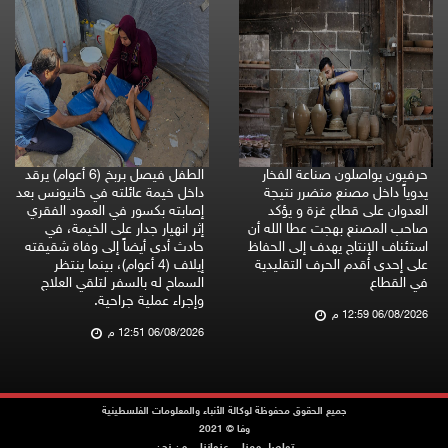
حرفيون يواصلون صناعة الفخار
الطفل فيصل بربخ (6 أعوام) يرقد
يدوياً داخل مصنع متضرر نتيجة
داخل خيمة عائلته في خانيونس بعد
العدوان على قطاع غزة و يؤكد
إصابته بكسور في العمود الفقري
صاحب المصنع بهجت عطا الله أن
إثر انهيار جدار على الخيمة، في
استئناف الإنتاج يهدف إلى الحفاظ
حادث أدى أيضاً إلى وفاة شقيقته
على إحدى أقدم الحرف التقليدية
إيلاف (4 أعوام)، بينما ينتظر
في القطاع
السماح له بالسفر لتلقي العلاج
وإجراء عملية جراحية.
06/08/2026 12:59 م
06/08/2026 12:51 م
جميع الحقوق محفوظة لوكالة الأنباء والمعلومات الفلسطينية
وفا © 2021