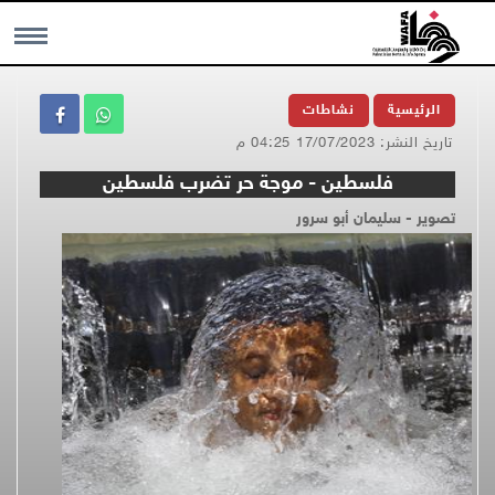
MENU
الرئيسية
نشاطات
تاريخ النشر: 17/07/2023 04:25 م
فلسطين - موجة حر تضرب فلسطين
تصوير - سليمان أبو سرور