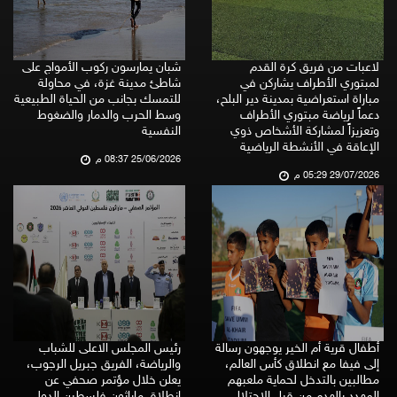
لاعبات من فريق كرة القدم
شبان يمارسون ركوب الأمواج على
لمبتوري الأطراف يشاركن في
شاطئ مدينة غزة، في محاولة
مباراة استعراضية بمدينة دير البلح،
للتمسك بجانب من الحياة الطبيعية
دعماً لرياضة مبتوري الأطراف
وسط الحرب والدمار والضغوط
وتعزيزاً لمشاركة الأشخاص ذوي
النفسية
الإعاقة في الأنشطة الرياضية
25/06/2026 08:37 م
29/07/2026 05:29 م
أطفال قرية أم الخير يوجهون رسالة
رئيس المجلس الاعلى للشباب
إلى فيفا مع انطلاق كأس العالم،
والرياضة، الفريق جبريل الرجوب،
مطالبين بالتدخل لحماية ملعبهم
يعلن خلال مؤتمر صحفي عن
المهدد بالهدم من قبل الاحتلال
انطلاق ماراثون فلسطين الدولي