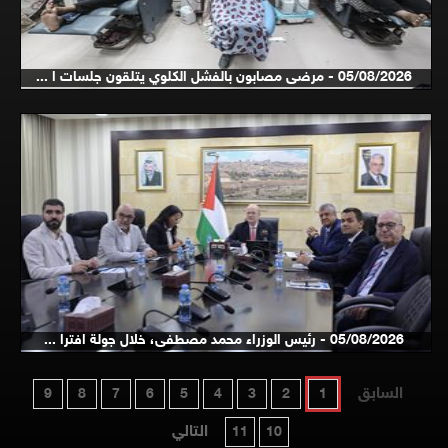
05/08/2026 - مرضى مصابون بالفشل الكلوي يتلقون جلسات ا ...
05/08/2026 - رئيس الوزراء محمد مصطفى، خلال جولة افترا ...
السابق
9
8
7
6
5
4
3
2
1
التالي
11
10