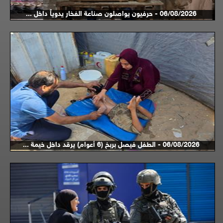
06/08/2026 - حرفيون يواصلون صناعة الفخار يدوياً داخل ...
06/08/2026 - الطفل فيصل بربخ (6 أعوام) يرقد داخل خيمة ...