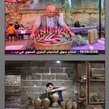
06/08/2026 - افتتاح سوق الباذنجان البتيري السنوي في ب ...