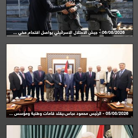
06/08/2026 - جيش الاحتلال الاسرائيلي يواصل اقتحام مخي ...
05/08/2026 - الرئيس محمود عباس،يقلد قامات وطنية ومؤسس ...