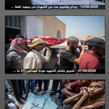
14/08/2025 - وداع وتشييع عدد من الشهداء من بينهم أطفا ...
07/08/2025 - تشييع جثمان الشهيد عودة الهذالين (31 عا ...