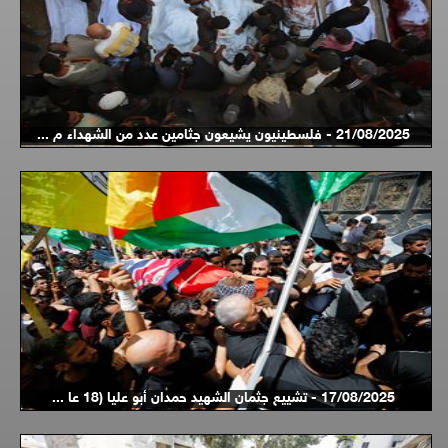
21/08/2025 - فلسطينيون يشيعون جثامين عدد من الشهداء م ...
17/08/2025 - تشييع جثمان الشهيد حمدان أبو عليا (18 عا ...