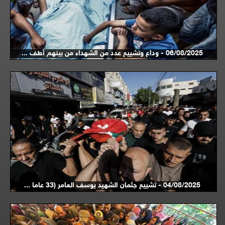
06/08/2025 - وداع وتشييع عدد من الشهداء من بينهم أطف ...
04/08/2025 - تشييع جثمان الشهيد يوسف العامر (33 عاما ...