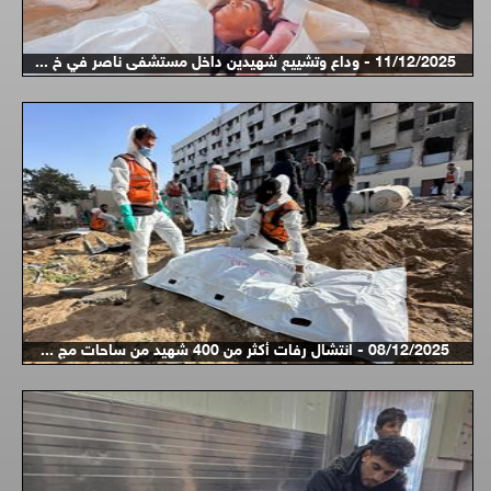
11/12/2025 - وداع وتشييع شهيدين داخل مستشفى ناصر في خ ...
08/12/2025 - انتشال رفات أكثر من 400 شهيد من ساحات مج ...