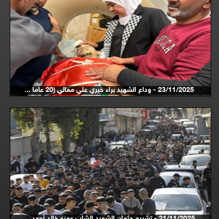
23/11/2025 - وداع الشهيد براء خيري علي معالي (20 عاما ...
21/11/2025 - تشييع جثمان الشهيد الشاب عمرو خالد أحمد ...