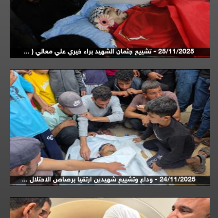
25/11/2025 - تشييع جثمان الشهيد براء خيري علي معالي ( ...
24/11/2025 - وداع وتشييع شهيدين ارتقيا برصاص الاحتلال ...