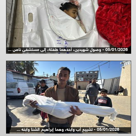
05/01/2026 - وصول شهيدين، أحدهما طفلة، إلى مستشفى ناص ...
05/01/2026 - تشييع أب وابنه، وهما إبراهيم الشنا وابنه ...