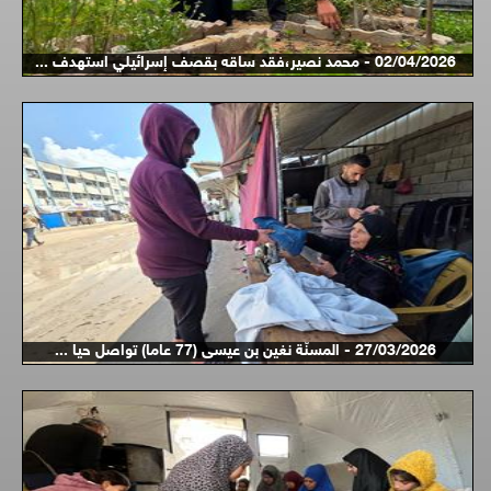
02/04/2026 - محمد نصير،فقد ساقه بقصف إسرائيلي استهدف ...
27/03/2026 - المسنّة نغين بن عيسى (77 عاما) تواصل حيا ...