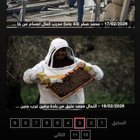
17/02/2026 - محمد صقر (43 عاما) مدرب كمال أجسام من خا ...
16/02/2026 - النَحال محمد عتيق من بلدة برقين غرب جنين ...
السابق
9
8
7
6
5
4
3
2
1
التالي
11
10