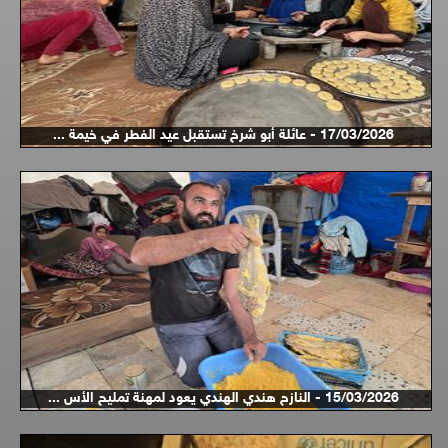
17/03/2026 - عائلة أبو شرخ تستقبل عيد الفطر في خيمة ...
15/03/2026 - النازح هندي الهندي يعود لمهنة تمليح الأس ...