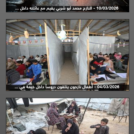
10/03/2026 - النازح محمد أبو شربي يقيم مع عائلته داخل ...
04/03/2026 - أطفال نازحون يتلقون دروساً داخل خيمة في ...