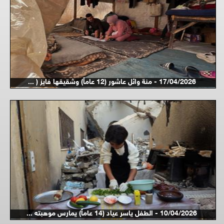
17/04/2026 - منة وائل عاشور (12 عاماً) وشقيقها فايز ( ...
10/04/2026 - الطفل ياسر عياد (14 عاماً) يمارس موهبته ...