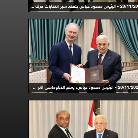
الرئيس محمود عباس يتفقد سير انتخابات حرك ...
20/ - الرئيس محمود عباس، يمنح الدبلوماسي النر ...